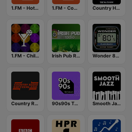
1.FM - Hot Country
1.FM - Country Range
Country Hits
1.FM - Chillout Lounge
Irish Pub Radio
Wonder 80's
Country Radio Switzerland
90s90s Techno
Smooth Jazz - Groov