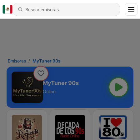
Emisoras
MyTuner 90s
MyTuner 90s
Online