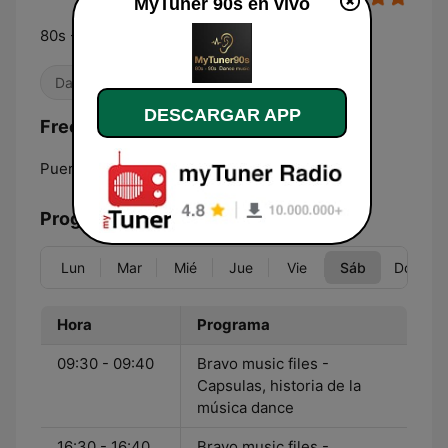
MyTuner 90s en vivo
80s - 90s Dance music. 24 x 7
Dance / EDM
Años 80
Años 90
DESCARGAR APP
Frecuencias MyTuner 90s:
Puerto Montt:
Online
Programación
Lun
Mar
Mié
Jue
Vie
Sáb
Dom
Hora
Programa
09:30 - 09:40
Bravo music files -
Capsulas, historia de la
música dance
16:30 - 16:40
Bravo music files -