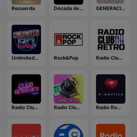
Recuerda
Década de los 90s
GENERACION 80s 90s Neltume Chile
Unlimited80s
Rock&Pop
Radio Club Retro
Radio Club Retro Hits
Radio Club 80 Señal Retro
Radio Romántica FM