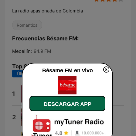
La radio apasionada de Colombia
Romántica
Frecuencias Bésame FM:
Medellín:
94.9 FM
Top Canciones
Bésame FM en vivo
Últimos 7 días
Últimos 30 días
No Te Vayas Nunca
1
Jeronimo
DESCARGAR APP
Antes que se vaya
2
MUDD