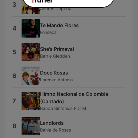
Día Tras Día
3
Andrés Cepeda
Te Mando Flores
4
Fonseca
She's Primeval
5
Barrie Gledden
Doce Rosas
6
Lorenzo Antonio
Himno Nacional de Colombia
7
(Cantado)
Banda Sinfonica FDTM
Landlords
8
Bahia de Roses