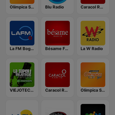
Olímpica Stereo - Medellín 104.9 FM
Blu Radio
Caracol Radio
La FM Bogotá
Bésame FM Bogotá
La W Radio
VIEJOTECA "para Beber y Gozar"
Caracol Radio Medellín
Olímpica Stereo Bogotá 105.9 FM