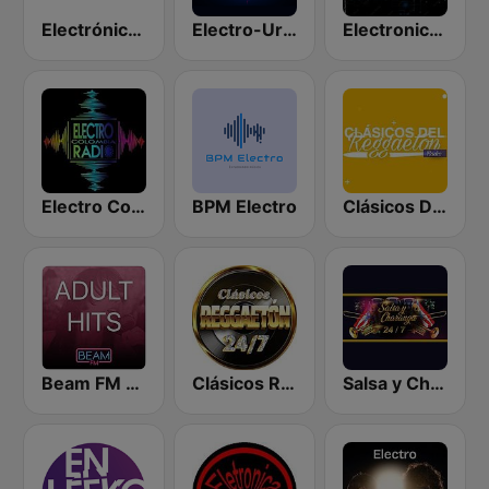
Electrónica 98.9
Electro-Urbana
Electronica Radio FM
Electro Colombia Radio
BPM Electro
Clásicos Del Reggaetón
Beam FM - Adult Hits
Clásicos Reggaeton 24/7
Salsa y Charanga 24/7