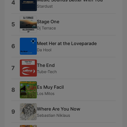
4
Stardust
Stage One
5
Dj Terrace
Meet Her at the Loveparade
6
Da Hool
The End
7
Tube-Tech
Es Muy Facil
8
Los Mitos
Where Are You Now
9
Sebastian Niklaus