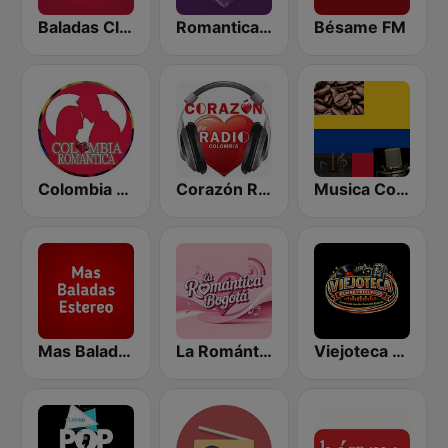
Baladas Clásicas y Viejitas Radio
Romantica Voz
Bésame FM
Colombia Romántica
Corazón Radio
Musica Colombiana Mix
Mas Baladas Estéreo
La Romántica Bogota
Viejoteca Rumba y Recuerdo.