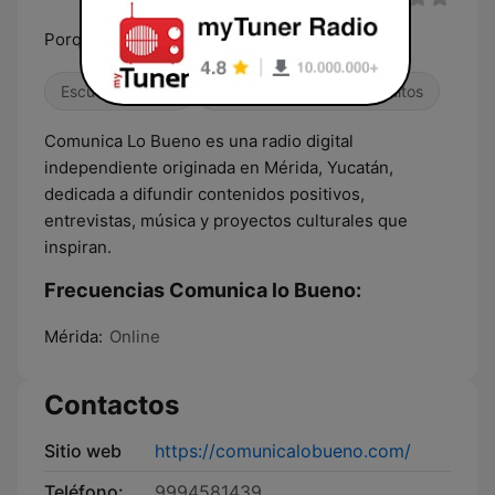
Porque lo bueno merece ser contado
Escucha sencilla
Contemporánea para adultos
Comunica Lo Bueno es una radio digital
independiente originada en Mérida, Yucatán,
dedicada a difundir contenidos positivos,
entrevistas, música y proyectos culturales que
inspiran.
Frecuencias Comunica lo Bueno:
Mérida:
Online
Contactos
Sitio web
https://comunicalobueno.com/
Teléfono:
9994581439