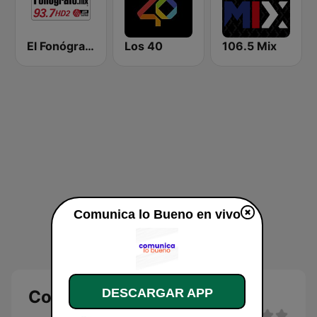
El Fonógrafo HD2
Los 40
106.5 Mix
Comunica lo Bueno en vivo
DESCARGAR APP
Comunica lo Bueno en vivo