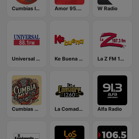
Cumbias Inmortales Radio
Amor 95.3 FM
W Radio
Universal 88.1 FM
Ke Buena 92.9 FM
La Z FM 107.3
Cumbias Mix
La Comadre 1260 AM
Alfa Radio