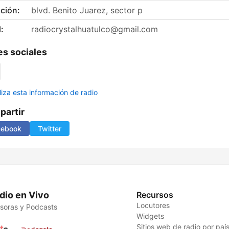
ción:
blvd. Benito Juarez, sector p
:
radiocrystalhuatulco@gmail.com
s sociales
liza esta información de radio
artir
cebook
Twitter
dio en Vivo
Recursos
Locutores
soras y Podcasts
Widgets
Sitios web de radio por paí