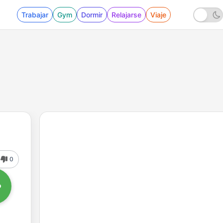
Trabajar
Gym
Dormir
Relajarse
Viaje
0