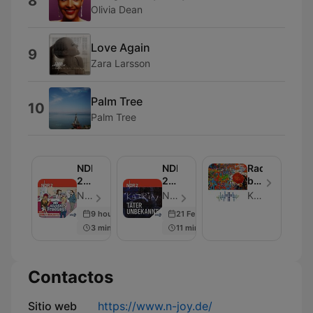
8
Olivia Dean
Love Again
9
Zara Larsson
Palm Tree
10
Palm Tree
NDR
NDR
Radiokirche
2 -
2 -
bei
Wir
Täter
N-
NDR 2 - Episodio 398
NDR 2 - Episodio 16
Kirche im NDR
sind
Unbekannt
JOY
9 hours ago
21 Feb 2019
die
3 min
11 min
Freeses
Contactos
Sitio web
https://www.n-joy.de/