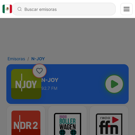
Emisoras
N-JOY
N-JOY
92.7 FM