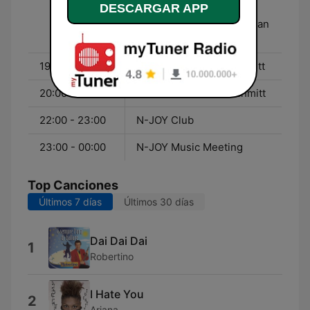
DESCARGAR APP
Haacke - Nina
Zimmermann und Christian
Haacke
19:00 - 20:00
N-JOY Pop - Basti Schmitt
20:00 - 22:00
N-JOY Neu - Basti Schmitt
22:00 - 23:00
N-JOY Club
23:00 - 00:00
N-JOY Music Meeting
Top Canciones
Últimos 7 días
Últimos 30 días
Dai Dai Dai
1
Robertino
I Hate You
2
Ariana