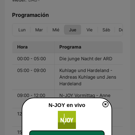
Programación
Lun
Mar
Mié
Jue
Vie
Sáb
Dom
Hora
Programa
00:00 - 05:00
Die junge Nacht der ARD
05:00 - 09:00
Kuhlage und Hardeland -
Andreas Kuhlage und Jens
Hardeland
09:00 - 12:00
N-JOY Vormittag - Anne
Raddatz
N-JOY en vivo
12:00 - 15:00
N-JOY Der Graf - Philipp
Graf von Kageneck
15:00 - 19:00
N-JOY mit Nina und dem