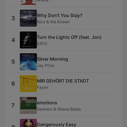
Why Don't You Stay?
3
Nico & the Known
Turn the Lights Off (feat. Jon)
4
KATO
Silver Morning
5
Jay Price
MIR GEHÖRT DIE STADT
6
Fayan
emotions
7
Geenaro & Ghana Beats
Dangerously Easy