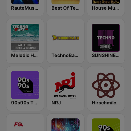
RauteMusik - TECHNO
Best Of Techno
House Music Radio
Melodic House & Techno @ Technolovers.FM
TechnoBase.FM
SUNSHINE LIVE - Techno
90s90s Techno
NRJ
Hirschmilch Techno