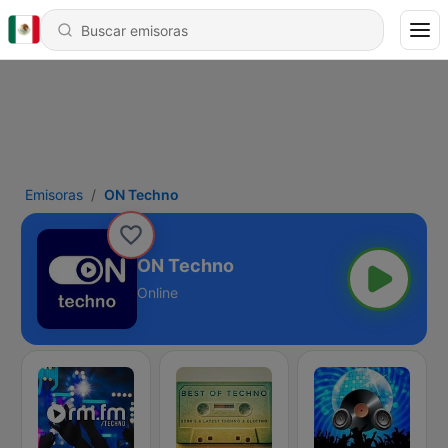
Emisoras
ON Techno
ON Techno
Online