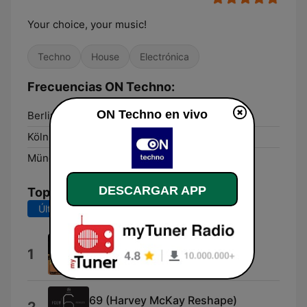
Your choice, your music!
Techno
House
Electrónica
Frecuencias ON Techno:
ON Techno en vivo
Berlin:
Online
Köln:
Online
München:
Online
DESCARGAR APP
Top Canciones
Últimos 7 días
Últimos 30 días
Evaluate
1
Axel Karakasis
69 (Harvey McKay Reshape)