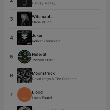
2
Harvey McKay
Witchcraft
3
Marie Vaunt
Joker
4
Reinier Zonneveld
Nefertiti
5
Jacopo Susini
Moonstruck
6
Devid Dega & The Southern
Blood
7
Lewis Fautzi