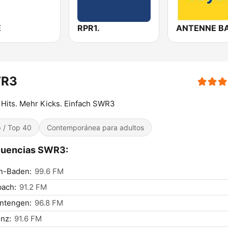
E
RPR1.
R3
Hits. Mehr Kicks. Einfach SWR3
 / Top 40
Contemporánea para adultos
cuencias SWR3:
n-Baden:
99.6 FM
bach:
91.2 FM
ntengen:
96.8 FM
nz:
91.6 FM