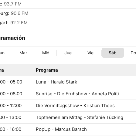
:
93.7 FM
urg:
90.6 FM
gart:
92.2 FM
gramación
un
Mar
Mié
Jue
Vie
Sáb
D
ra
Programa
00 - 05:00
Luna - Harald Stark
00 - 08:00
Sunrise - Die Frühshow - Anneta Politi
00 - 12:00
Die Vormittagsshow - Kristian Thees
00 - 13:00
Topthemen am Mittag - Stefanie Tücking
00 - 16:00
PopUp - Marcus Barsch