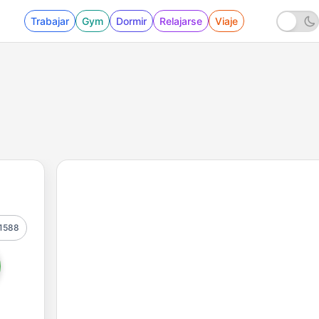
Trabajar
Gym
Dormir
Relajarse
Viaje
1588