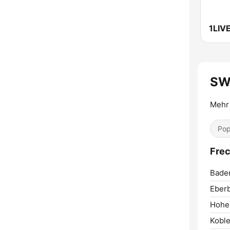
1LIV
SW
Mehr 
Pop
Fre
Bade
Eber
Hohe
Koble