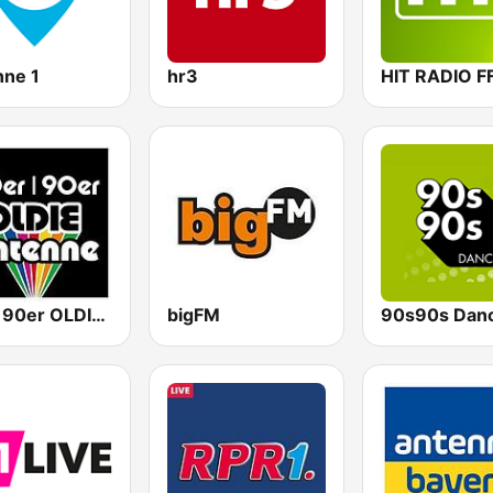
nne 1
hr3
HIT RADIO F
80er 90er OLDIE ANTENNE
bigFM
90s90s Dan