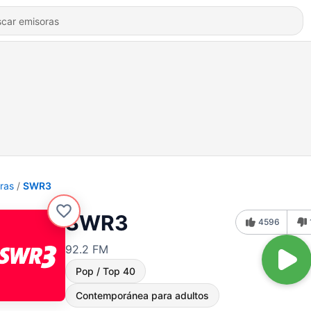
ras
SWR3
SWR3
4596
92.2 FM
Pop / Top 40
Contemporánea para adultos