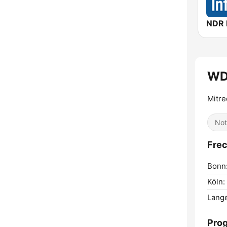
NDR 
WD
Mitre
Not
Fre
Bonn
Köln:
Lang
Pro