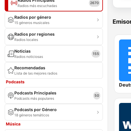
Radios Principales
2670
Radios más escuchadas
Radios por género
Emisor
15 géneros musicales
Radios por regiones
Radios locales
Noticias
155
Radios noticiosas
Recomendadas
Lista de las mejores radios
Podcasts
Deut
Podcasts Principales
50
Podcasts más populares
Podcasts por Género
18 géneros temáticos
Música