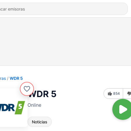
ras
WDR 5
WDR 5
854
Online
Noticias