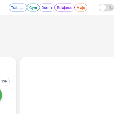
Trabajar
Gym
Dormir
Relajarse
Viaje
559