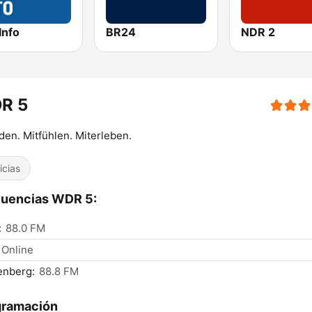
Info
BR24
NDR 2
R 5
den. Mitfühlen. Miterleben.
icias
cuencias WDR 5:
:
88.0 FM
Online
enberg:
88.8 FM
gramación