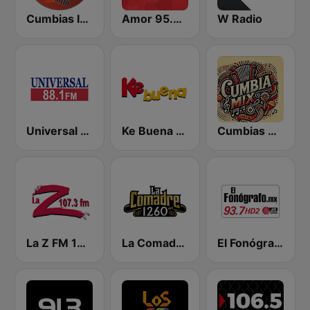
Cumbias Inmortales Radio
Amor 95.3 FM
W Radio
Universal 88.1 FM
Ke Buena 92.9 FM
Cumbias Mix
La Z FM 107.3
La Comadre 1260 AM
El Fonógrafo HD2