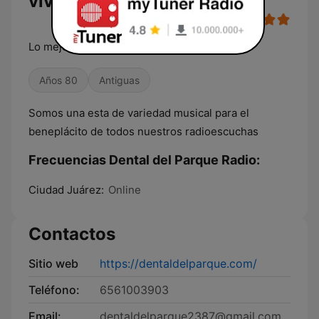
vivo
Lo mejor de la música digital
Años 80
Antiguas
Somos una esta de variedad musical para el
beneplácito de todos nuestros radioescuchas
Frecuencias Dental del Parque Radio:
Ciudad Juárez:
Online
Contactos
Sitio web
https://dentaldelparque.com/
Teléfono:
6561003903
Email:
dentaldelparque2387@gmail.com