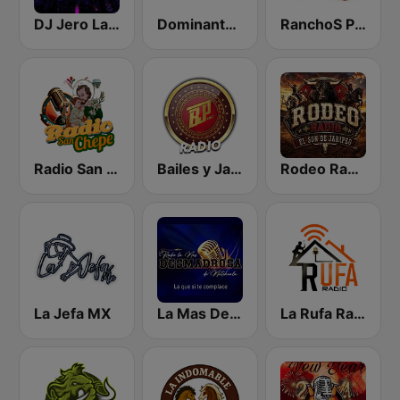
DJ Jero La Radio
Dominante Radio
RanchoS PotosinoS Radio
Radio San Chepe
Bailes y Jaripeos Potosinos
Rodeo Radio
La Jefa MX
La Mas Desmadrosa de Matehuala
La Rufa Radio