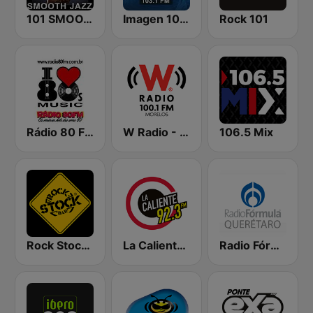
101 SMOOTH JAZZ
Imagen 103.1 FM
Rock 101
Rádio 80 FM - Anos 80
W Radio - Morelos
106.5 Mix
Rock Stock Bar
La Caliente 92.3 FM | Torreón
Radio Fórmula Querétaro