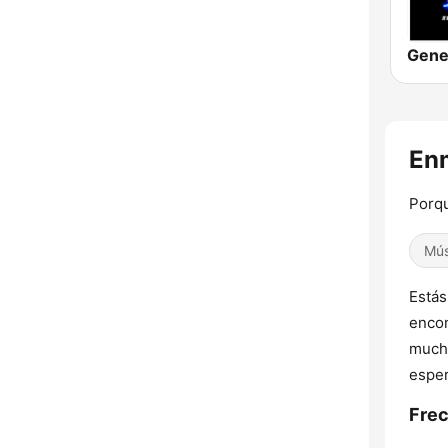
En
Porq
Mús
Estás
encon
much
esper
Fre