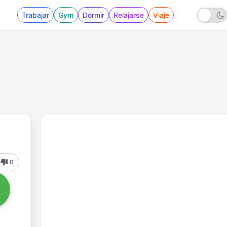
Trabajar
Gym
Dormir
Relajarse
Viaje
0