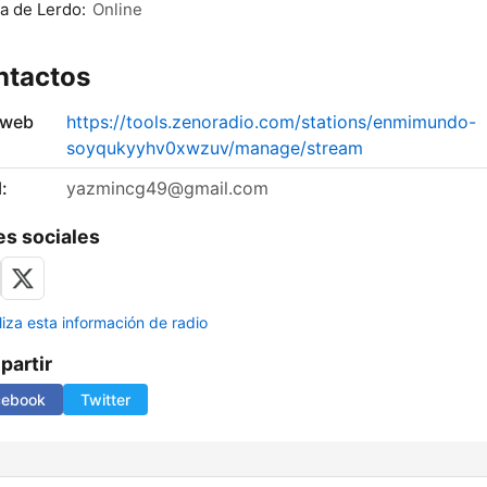
a de Lerdo:
Online
ntactos
 web
https://tools.zenoradio.com/stations/enmimundo-
soyqukyyhv0xwzuv/manage/stream
:
yazmincg49@gmail.com
s sociales
liza esta información de radio
artir
cebook
Twitter