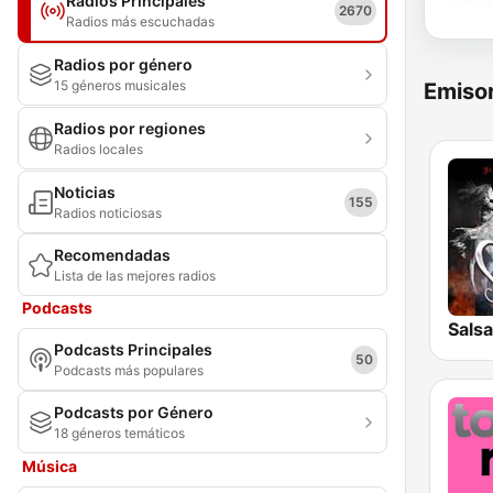
Radios Principales
2670
Radios más escuchadas
Radios por género
15 géneros musicales
Emisor
Radios por regiones
Radios locales
Noticias
155
Radios noticiosas
Recomendadas
Lista de las mejores radios
Podcasts
Salsa
Podcasts Principales
50
Podcasts más populares
Podcasts por Género
18 géneros temáticos
Música