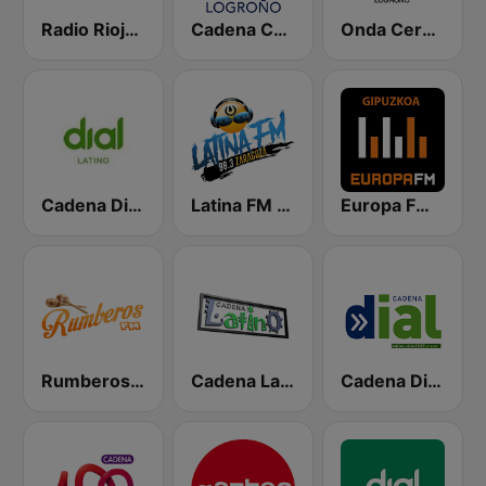
Radio Rioja SER
Cadena COPE Logroño
Onda Cero Logroño
Cadena Dial Latino
Latina FM Zaragoza
Europa FM Gipuzkoa
Rumberos FM
Cadena Latino
Cadena Dial Andalucía Este 91.8 FM