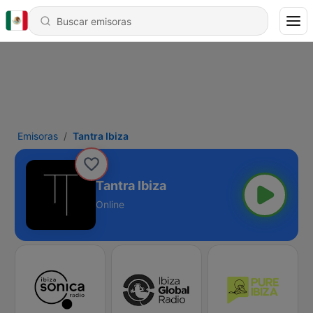
Emisoras
Tantra Ibiza
Tantra Ibiza
Online