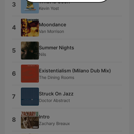
What Is Cool?
3
Kevin Yost
Moondance
4
Van Morrison
Summer Nights
5
Nils
Existentialism (Milano Dub Mix)
6
The Dining Rooms
Struck On Jazz
7
Doctor Abstract
Intro
8
Zachary Breaux