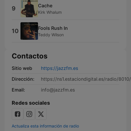
Cache
9
Kirk Whalum
Fools Rush In
10
Teddy Wilson
Contactos
Sitio web
https://jazzfm.es
Dirección:
https://ns1.estaciondigital.es/radio/8010/
Email:
info@jazzfm.es
Redes sociales
Actualiza esta información de radio