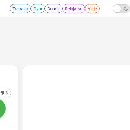
Trabajar
Gym
Dormir
Relajarse
Viaje
6