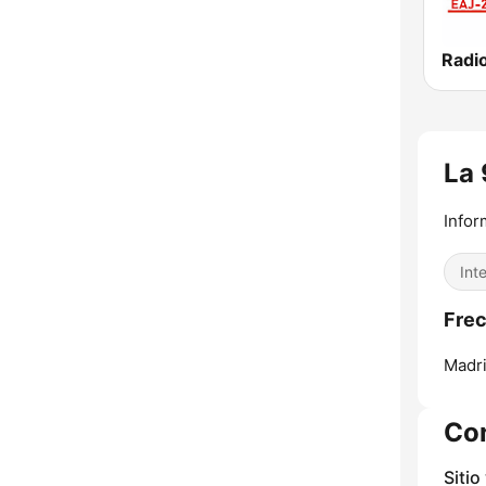
La 
Infor
Int
Frec
Madri
Co
Sitio