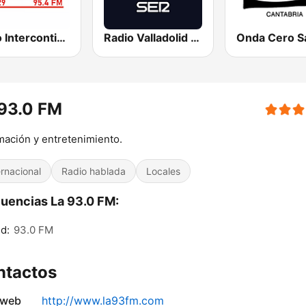
Radio Intercontinental
Radio Valladolid SER
93.0 FM
mación y entretenimiento.
ernacional
Radio hablada
Locales
uencias La 93.0 FM:
d:
93.0 FM
ntactos
 web
http://www.la93fm.com