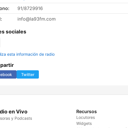
fono:
91/8729916
:
info@la93fm.com
s sociales
liza esta información de radio
artir
cebook
Twitter
dio en Vivo
Recursos
Locutores
soras y Podcasts
Widgets