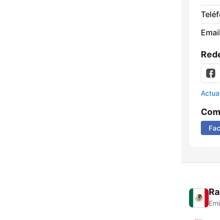
Telé
Email
Rede
Actua
Comp
Fa
Ra
Emi