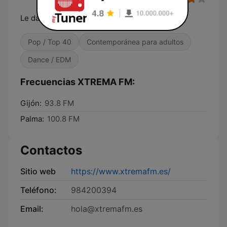
Le damos movimiento a tu vida
Pop / Top 40
Contemporánea para adultos
Dance / EDM
Frecuencias XTREMA FM:
Gijón:
93.8 FM
Palma:
100.8 FM
Contactos
Sitio web
https://www.xtremafm.es/
Teléfono:
984200394
Email:
hola@xtremafm.es