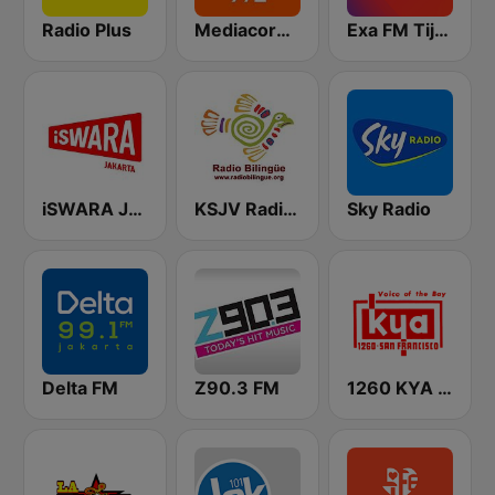
Radio Plus
Mediacorp LOVE 972
Exa FM Tijuana
iSWARA Jakarta
KSJV Radio Bilingüe 91.5 FM
Sky Radio
Delta FM
Z90.3 FM
1260 KYA Golden Gate Great Oldies