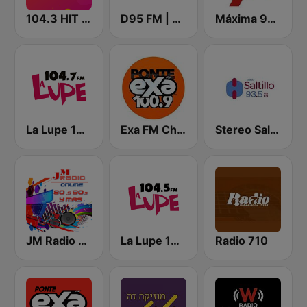
104.3 HIT FM
D95 FM | Chihuahua
Máxima 99.1 FM
La Lupe 104.7 FM
Exa FM Chihuahua
Stereo Saltillo 93.5
JM Radio 80s y 90s
La Lupe 104.5 FM
Radio 710