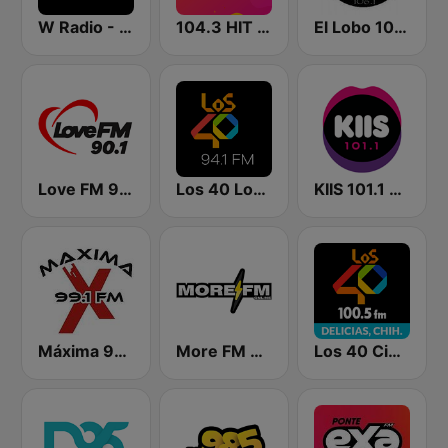
W Radio - Oaxaca
104.3 HIT FM
El Lobo 106.1 FM
Love FM 90.1
Los 40 Los Mochis
KIIS 101.1 Melbourne
Máxima 99.1 FM
More FM Online
Los 40 Ciudad Delicias