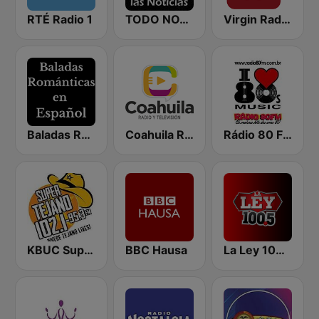
RTÉ Radio 1
TODO NOTICIAS RADIO
Virgin Radio Rock 70
Baladas Románticas en Español
Coahuila Radio y Televisión
Rádio 80 FM - Anos 80
KBUC Super Tejano 102.1 (US Only)
BBC Hausa
La Ley 100.5 FM