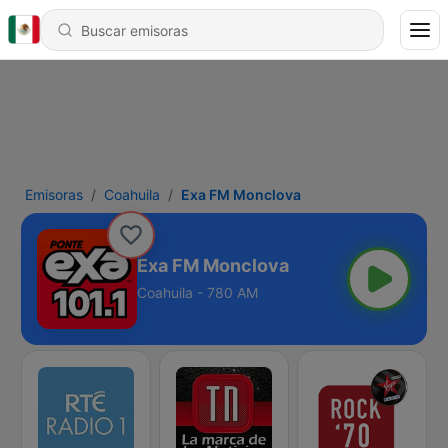
Emisoras
Coahuila
Exa FM Monclova
Exa FM Monclova
Coahuila - 780 AM