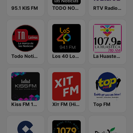
95.1 KIS FM
TODO NOTICIAS RADIO
RTV Radio Más
Todo Noticias Latinas
Los 40 Los Mochis
La Huasteca 710 AM
Kiss FM 106.5 (Кисc ФМ)
Хіт FM (Hit FM) - Top
Top FM