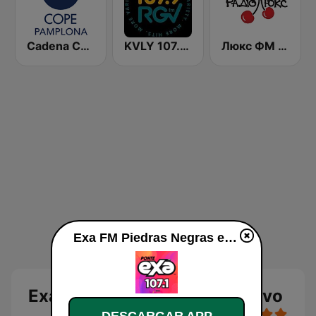
Cadena COPE Pamplona
KVLY 107.9 RGV FM
Люкс ФМ Україна - Lux FM Ukraine
Exa FM Piedras Negras en vivo
Exa FM Piedras Negras en vivo