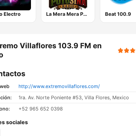
o Electro
La Mera Mera Potosina
Beat 100.9
remo Villaflores 103.9 FM en
o
ntactos
 web
http://www.extremovillaflores.com/
ción:
1ra. Av. Norte Poniente #53, Villa Flores, Mexico
fono:
+52 965 652 0398
s sociales