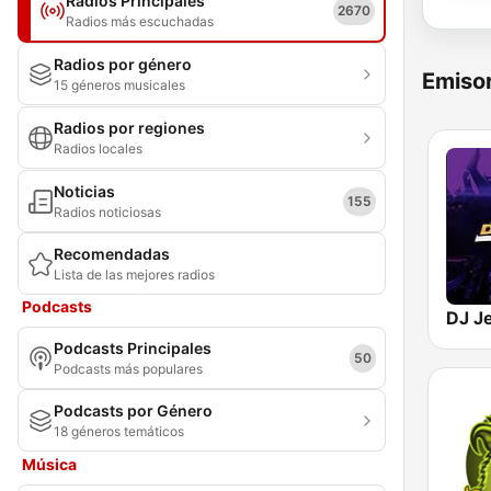
Radios Principales
2670
Radios más escuchadas
Radios por género
Emisor
15 géneros musicales
Radios por regiones
Radios locales
Noticias
155
Radios noticiosas
Recomendadas
Lista de las mejores radios
Podcasts
DJ Je
Podcasts Principales
50
Podcasts más populares
Podcasts por Género
18 géneros temáticos
Música