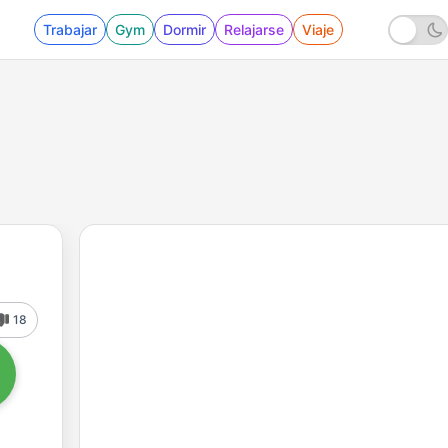
Trabajar
Gym
Dormir
Relajarse
Viaje
18