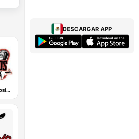
DESCARGAR APP
RanchoS PotosinoS Radio