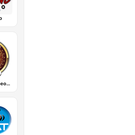
o
Bailes y Jaripeos Potosinos