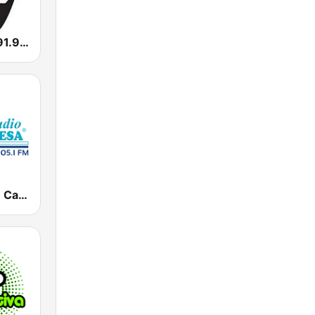
Rock & Soul 91.9 FM
Turquesa FM Cancún