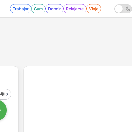
Trabajar
Gym
Dormir
Relajarse
Viaje
0