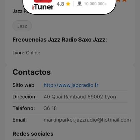
Jazz Radio, La radio de tous les jazz
Jazz
Frecuencias Jazz Radio Saxo Jazz:
Lyon:
Online
Contactos
Sitio web
http://www.jazzradio.fr
Dirección:
40 Quai Rambaud 69002 Lyon
Teléfono:
36 18
Email:
martinparker.jazzradio@hotmail.com
Redes sociales