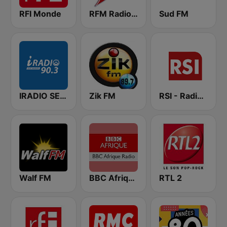
RFI Monde
RFM Radio Futurs Medias 94.0 FM
Sud FM
IRADIO SENEGAL
Zik FM
RSI - Radio Sénégal Internationale
Walf FM
BBC Afrique
RTL 2