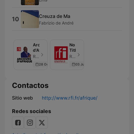
Creuza de Ma
10
Fabrizio de André
Archives
No
d'Afrique
Title
RFI - Episodio 24
RFI - Episodio 1
28 Oct 2023
03 Jun 2026
Contactos
Sitio web
http://www.rfi.fr/afrique/
Redes sociales