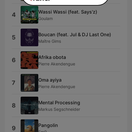
Wassi Wassi (feat. Says'z)
4
Goulam
Boucan (feat. Jul & DJ Last One)
5
Maître Gims
Afrika obota
6
Pierre Akendengue
Oma ayiya
7
Pierre Akendengue
Mental Processing
8
Markus Segschneider
Pangolin
9
Em9