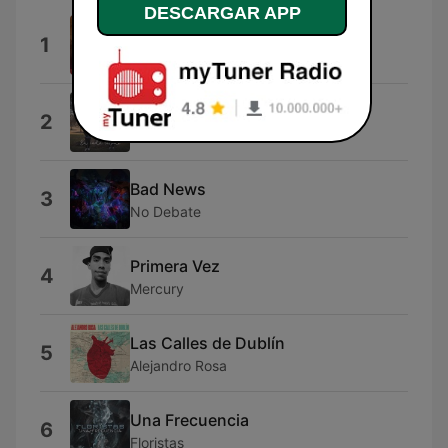
DESCARGAR APP
Millennial Reign
1
Millennial Reign
El Que Resucitó
2
Twice
Bad News
3
No Debate
Primera Vez
4
Mercury
Las Calles de Dublín
5
Alejandro Rosa
Una Frecuencia
6
Floristas