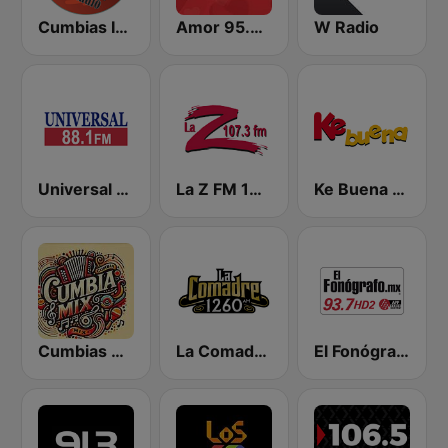
Cumbias Inmortales Radio
Amor 95.3 FM
W Radio
Universal 88.1 FM
La Z FM 107.3
Ke Buena 92.9 FM
Cumbias Mix
La Comadre 1260 AM
El Fonógrafo HD2