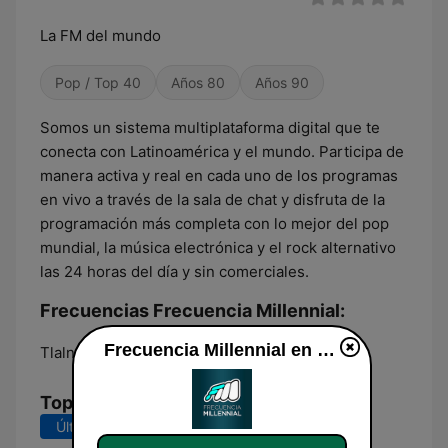
La FM del mundo
Pop / Top 40
Años 80
Años 90
Somos un sistema multiplataforma digital que te
conecta con Latinoamérica y el mundo. Participa de
manera activa y real en cada uno de los programas
en vivo a través de la sala de chat y disfruta de la
programación más completa con lo mejor del pop
mundial, la música electrónica y el rock alternativo
las 24 horas del día y sin comerciales.
Frecuencias Frecuencia Millennial:
Frecuencia Millennial en vivo
Tlalnepantla:
Online
Top Canciones
Últimos 7 días
Últimos 30 días