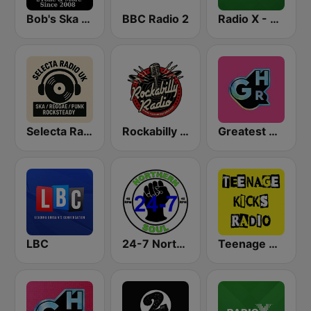
Bob's Ska Radio
BBC Radio 2
Radio X - London
Selecta Radio UK – Ska - Punk - Reggae - Rocksteady
Rockabilly Radio
Greatest Hits Radio South Coast
LBC
24-7 Northern Soul
Teenage Kicks Radio