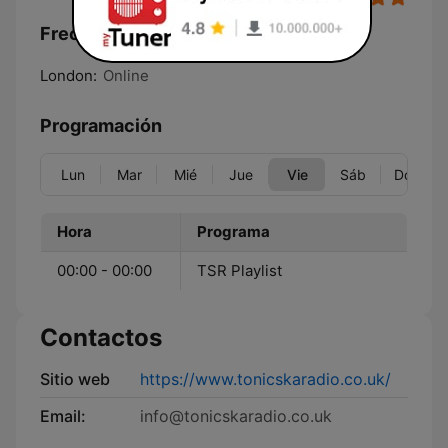
Frecuencias Tonic Ska Radio:
London:
Online
Programación
Lun
Mar
Mié
Jue
Vie
Sáb
Dom
Hora
Programa
00:00 - 00:00
TSR Playlist
Contactos
Sitio web
https://www.tonicskaradio.co.uk/
Email:
info@tonicskaradio.co.uk