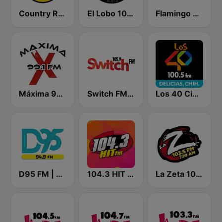
Country Radio
El Lobo 106.1 FM
Flamingo Stereo
Máxima 99.1 FM
Switch FM 105.9
Los 40 Ciudad Delicias
D95 FM | Chihuahua
104.3 HIT FM
La Zeta 103.5 FM