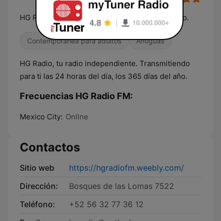
HG Radio, transmitiendo para ti. 10 años contigo.
Contemporánea para adultos
Antiguas
HG Radio, tu radio independiente. Transmitiendo
para ti las 24 horas del día, los 365 días del año.
Frecuencias HG Radio FM:
Mexico City:
Online
Contactos
Sitio web
https://hgradiofm.weebly.com/
Dirección:
Bosques de las Lomas 7522
Teléfono:
+52 56 32 77 36 12