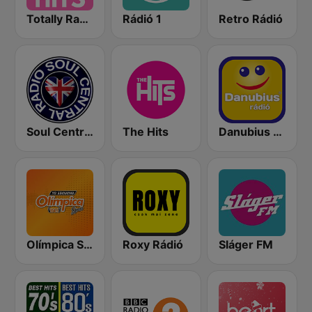
Totally Radio Hits
Rádió 1
Retro Rádió
Soul Central Radio
The Hits
Danubius Rádió
Olímpica Stereo - Medellín 104.9 FM
Roxy Rádió
Sláger FM