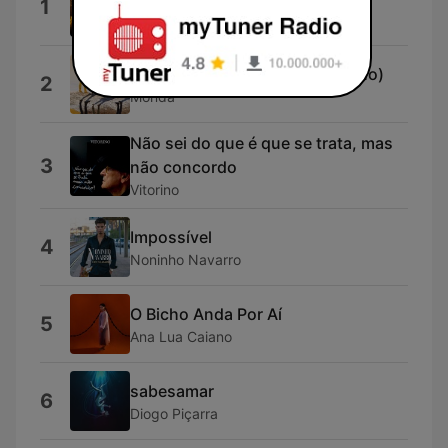
1
Matias Damásio
Três Passos (feat. Buba Espinho)
2
Monda
Não sei do que é que se trata, mas
3
não concordo
Vitorino
Impossível
4
Noninho Navarro
O Bicho Anda Por Aí
5
Ana Lua Caiano
sabesamar
6
Diogo Piçarra