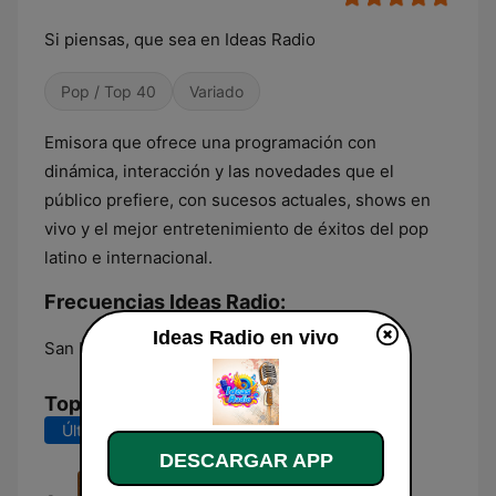
Si piensas, que sea en Ideas Radio
Pop / Top 40
Variado
Emisora que ofrece una programación con
dinámica, interacción y las novedades que el
público prefiere, con sucesos actuales, shows en
vivo y el mejor entretenimiento de éxitos del pop
latino e internacional.
Frecuencias Ideas Radio:
Ideas Radio en vivo
San Luis Potosí:
Online
Top Canciones
Últimos 7 días
Últimos 30 días
DESCARGAR APP
Tu Amor