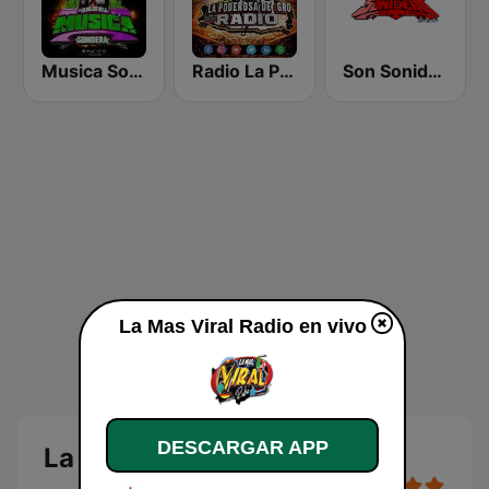
Musica Sonidera
Radio La Poderosa De Gro
Son Sonidero Radio
La Mas Viral Radio en vivo
DESCARGAR APP
La Mas Viral Radio en vivo