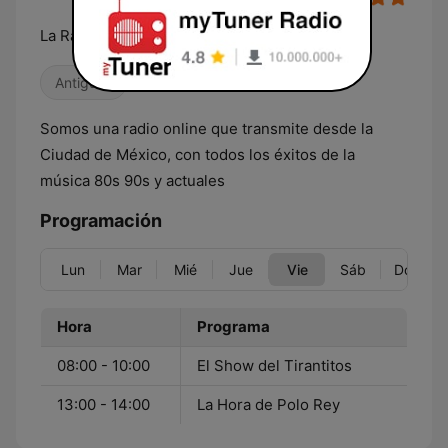
La Radio Con Actitud
Antiguas
Somos una radio online que transmite desde la
Ciudad de México, con todos los éxitos de la
música 80s 90s y actuales
Programación
Lun
Mar
Mié
Jue
Vie
Sáb
Dom
Hora
Programa
08:00 - 10:00
El Show del Tirantitos
13:00 - 14:00
La Hora de Polo Rey