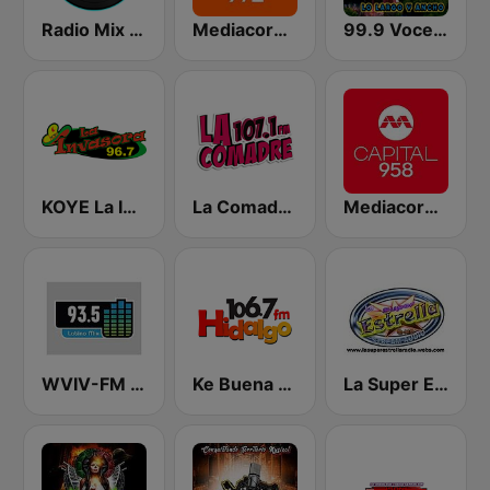
Radio Mix Cumbias
Mediacorp LOVE 972
99.9 Voces del Rancho
KOYE La Invasora 96.7 FM
La Comadre 107.1 FM | Matamoros
Mediacorp CAPITAL 958
WVIV-FM 93.5 Latino Mix
Ke Buena 106.7 FM
La Super Estrella Sonidera