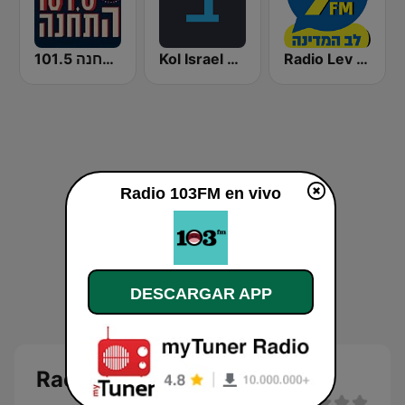
התחנה 101.5
Kol Israel Reshet Bet
Radio Lev HaMedina 91 FM (לב המדינה)
Radio 103FM en vivo
DESCARGAR APP
Radio 103FM