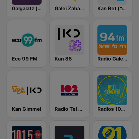
Kan Bet (כאן ב' / רשת ב')
Galei Zahal (גלי צה"ל)
Galgalatz (גלגלצ רדיו)
Eco 99 FM
Kan 88
Radio Galey Israel (רדיו גלי ישראל)
Kan Gimmel
Radio Tel Aviv 102FM (רדיו תל אביב)
Radios 100FM (רדיוס)