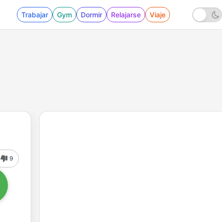
Trabajar
Gym
Dormir
Relajarse
Viaje
9