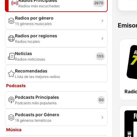
Radios Principales
2670
Radios más escuchadas
Radios por género
15 géneros musicales
Emisor
Radios por regiones
Radios locales
Noticias
155
Radios noticiosas
Recomendadas
Lista de las mejores radios
Podcasts
Radi
Podcasts Principales
50
Podcasts más populares
Podcasts por Género
18 géneros temáticos
Música