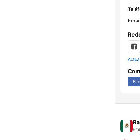
Telé
Email
Rede
Actua
Comp
Fa
Ra
Emi