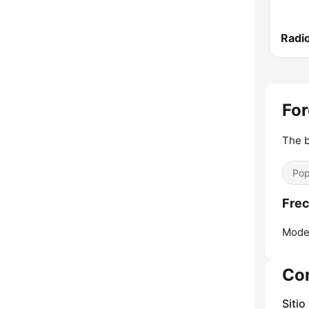
For
The b
Pop
Frec
Mode
Co
Sitio