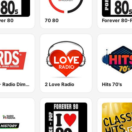
ver 80
70 80
Forever 80-
RDS - Radio Dimensione Suono
2 Love Radio
Hits 70's