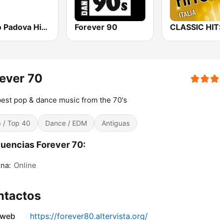
Radio Padova History
Forever 90
ever 70
est pop & dance music from the 70's
 / Top 40
Dance / EDM
Antiguas
uencias Forever 70:
na:
Online
ntactos
 web
https://forever80.altervista.org/