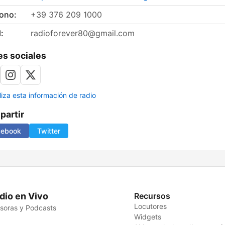
fono:
+39 376 209 1000
:
radioforever80@gmail.com
s sociales
liza esta información de radio
artir
cebook
Twitter
dio en Vivo
Recursos
Locutores
soras y Podcasts
Widgets