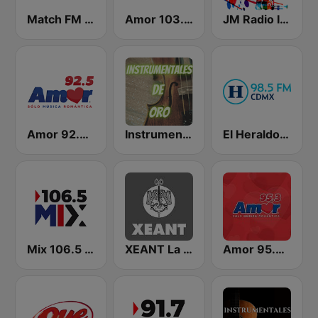
Match FM 99.3
Amor 103.3 FM
JM Radio Instrumental Relax
Amor 92.5 FM
Instrumentales de Oro Radio
El Heraldo de México
Mix 106.5 Querétaro
XEANT La Voz de las Huastecas
Amor 95.3 FM