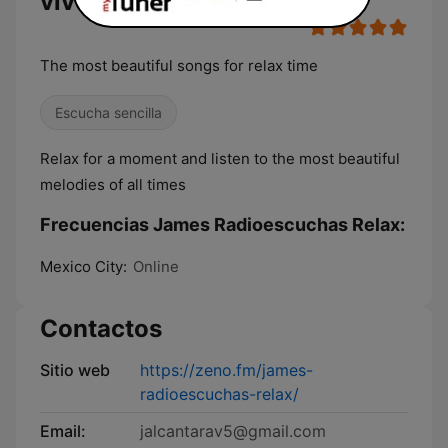
vivo
The most beautiful songs for relax time
Escucha sencilla
Relax for a moment and listen to the most beautiful
melodies of all times
Frecuencias James Radioescuchas Relax:
Mexico City:
Online
Contactos
Sitio web
https://zeno.fm/james-
radioescuchas-relax/
Email:
jalcantarav5@gmail.com