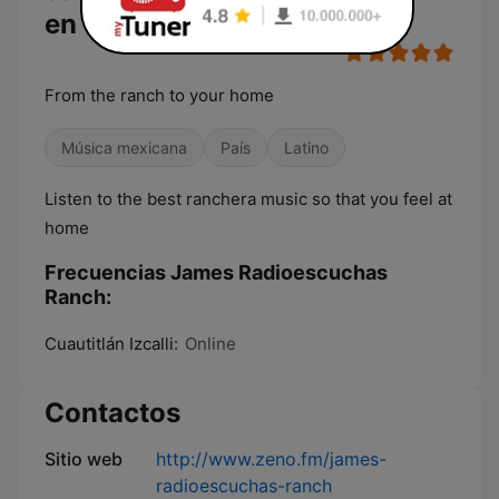
en vivo
From the ranch to your home
Música mexicana
País
Latino
Listen to the best ranchera music so that you feel at
home
Frecuencias James Radioescuchas
Ranch:
Cuautitlán Izcalli:
Online
Contactos
Sitio web
http://www.zeno.fm/james-
radioescuchas-ranch