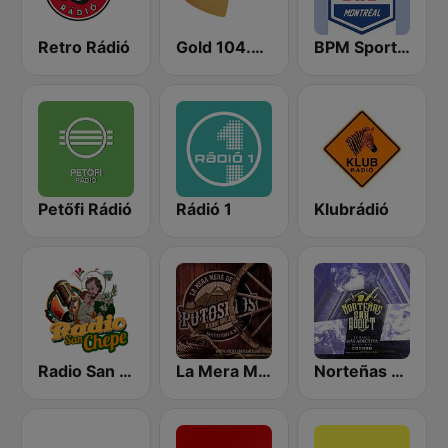
Retro Rádió
Gold 104.3 FM
BPM Sports 91.9 FM
Petőfi Rádió
Rádió 1
Klubrádió
Radio San Chepe
La Mera Mera de Matehuala
Norteñas Sax Addict