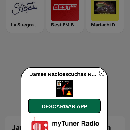
La Suegra FM
Best FM Budapest
Mariachi Digital
James Radioescuchas Ranch en vivo
DESCARGAR APP
James Radioescuchas Ranch