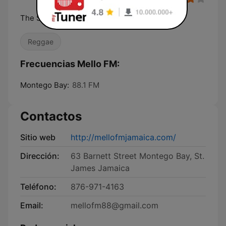
The Station That Plays Strong Songs!
Reggae
Frecuencias Mello FM:
Montego Bay:
88.1 FM
Contactos
Sitio web
http://mellofmjamaica.com/
Dirección:
63 Barnett Street Montego Bay, St.
James Jamaica
Teléfono:
876-971-4163
Email:
mellofm88@gmail.com