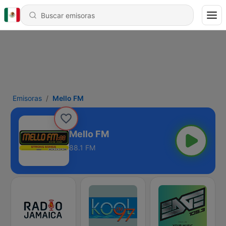
Emisoras
Mello FM
Mello FM
88.1 FM