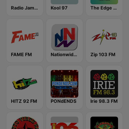
Radio Jamaica 94 FM
Kool 97
The Edge 105 FM
FAME FM
Nationwide News Network
Zip 103 FM
HITZ 92 FM
PONdENDS
Irie 98.3 FM