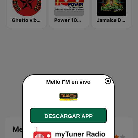
Ghetto vibes radio station
Power 106.1 FM
Jamaica Dancehall Radio
Mello FM en vivo
DESCARGAR APP
Mello FM