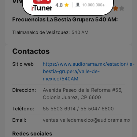
vivo
Frecuencias La Bestia Grupera 540 AM:
Tlalmanalco de Velázquez:
540 AM
Contactos
Sitio web
https://www.audiorama.mx/estacion/la-
bestia-grupera/valle-de-
mexico/540AM
Dirección:
Avenida Paseo de la Reforma #56,
Colonia Juarez, CP 6600
Teléfono:
55 5503 6914 / 55 5047 6800
Email:
ventas_valledemexico@audiorama.mx
Redes sociales