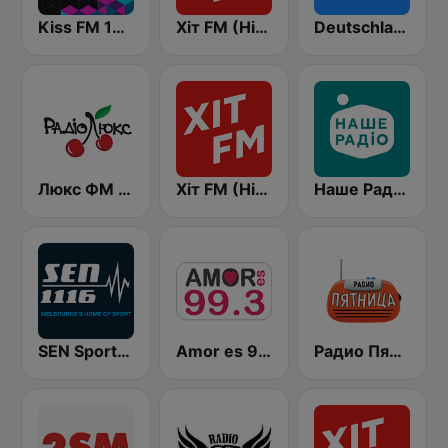
Kiss FM 106.5 (Кисc ФМ)
Хіт FM (Hit FM) - Top
Deutschlandfunk
Люкс ФМ Україна - Lux FM Ukraine
Хіт FM (Hit FM)
Наше Радио (Nashe Radio) 107.9
SEN Sports 1116 AM
Amor es 99.3 FM
Радио Пятница (Pyatnica)