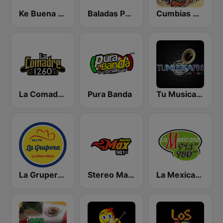
Ke Buena 92.9 FM
Baladas Pop Retro
Cumbias Mix
La Comadre 1260 AM
Pura Banda
Tu Musica FM Con Banda
La Grupera 89.3 FM
Stereo Max 98.1 FM
La Mexicana 91.1 FM