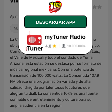
vivo
Ay nomas...
DESCARGAR APP
Música mexicana
La Consentida 107.9 FM es una estación de radio
ubicada en San Luis Río Colorado, Sonora, México.
Con una cobertura que abarca el Valle de San Luis,
el Valle de Mexicali y todo el condado de Yuma,
Arizona, esta estación se destaca por su formato de
música regional mexicana. Con una potencia de
transmisión de 100,000 watts, La Consentida 107.9
FM ofrece una programación variada y de alta
calidad, dirigida por talentosos locutores que
alegran tu dia!!. La consentida 107.9 es una fuente
confiable de entretenimiento y cultura para su
amplia audiencia en la región