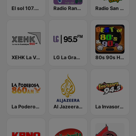
El sol 107.7 FM
Radio Ranchito 107.1 FM
Radio San Chepe
XEHK La Voz de Guadalajara
LG La Grande
80s 90s Hits Radio
La Poderosa 860 AM
Al Jazeera Arabic (قناة الجزيرة)
La Invasora 94.5 FM