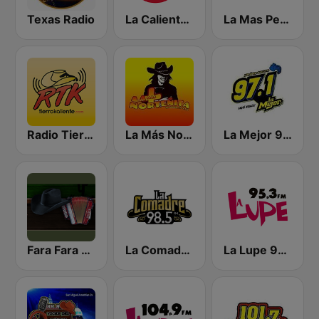
Texas Radio
La Caliente 94.5 FM | Tampico
La Mas Perrona 105.3 FM
Radio Tierra Kaliente
La Más Norteñita
La Mejor 97.1 FM
Fara Fara Radio
La Comadre 98.5 FM
La Lupe 95.3 FM | La Lupe CD Victoria