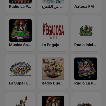
Radio La Poderosa De Gro
إذاعة القرآن الكريم من القاهرة
Azteca FM
Musica Sonidera
La Pegajosa Radio HD
Radio Iniciador
La Super Estrella Sonidera
Radio Buena Vista Sonidera
Radio La Parrandera NY