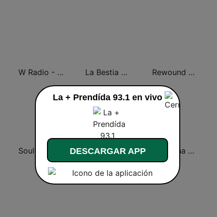
W Radio - Oaxaca
La Bestia Grupera 99.3 FM
Rewound Radio
La + Prendída 93.1 en vivo
Soul Power Radio
Romántica 90.7 FM
Ke Buena Villahermosa
DESCARGAR APP