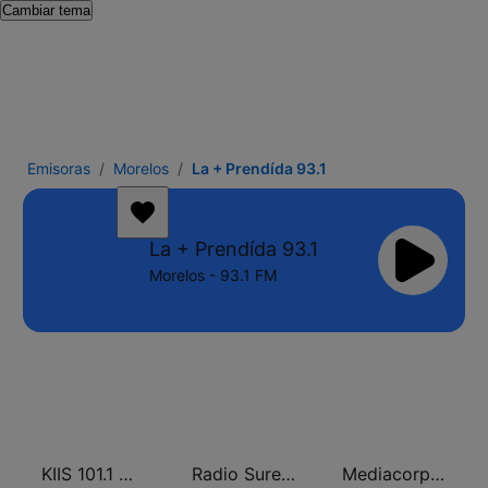
Cambiar tema
Emisoras
Morelos
La + Prendída 93.1
La + Prendída 93.1
Morelos - 93.1 FM
KIIS 101.1 Melbourne
Radio Sureste FM
Mediacorp LOVE 972