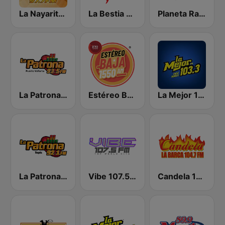
La Nayarita Tepic
La Bestia Grupera 89.1 FM
Planeta Radio Guadalajara
La Patrona FM Puerto Vallarta
Estéreo Baja 1550 AM Tijuana
La Mejor 103.3 FM
La Patrona FM Tepic
Vibe 107.5 FM
Candela 104.7 - La Barca