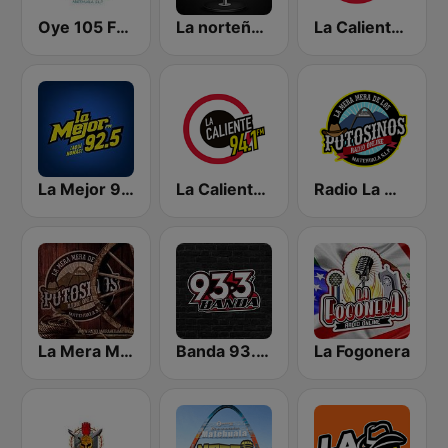
Oye 105 FM Digital
La norteña 89.3 FM
La Caliente 97.7 FM | San Luis Potosí
La Mejor 92.5 FM
La Caliente 94.1 FM | Monterrey
Radio La Mera Mera
La Mera Mera de Matehuala
Banda 93.3 FM
La Fogonera