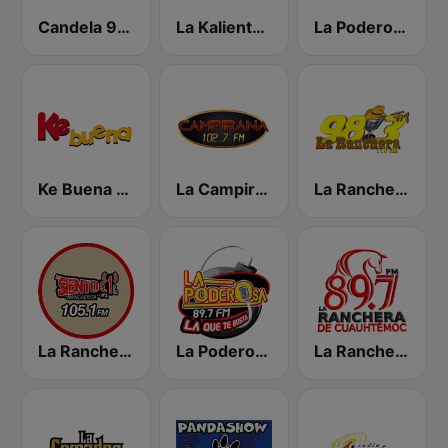
Candela 95.1 Apatzingán
La Kaliente 102.9 FM
La Poderosa Aguascalientes
Ke Buena 92.9 FM
La Campirana de Irapuato
La Ranchera Apatzingán
La Rancherita 105.1 FM
La Poderosa 89.7 FM
La Ranchera de Cuauhtémoc 89.7 FM