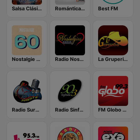
Salsa Clásica
Romántica 102.1 FM Delicias
Best FM
Nostalgie 60
Radio Nostalgias
La Gruperisima
Radio Sureste FM
Radio Sinfonola
FM Globo 99.3